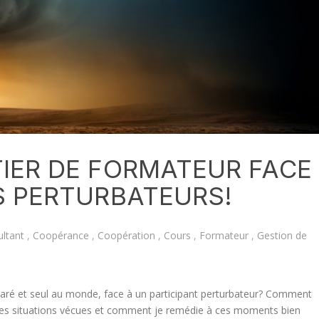
IER DE FORMATEUR FACE
S PERTURBATEURS!
ltant
,
Coopérance
,
Coopération
,
Cours
,
Formateur
,
Gestion de
paré et seul au monde, face à un participant perturbateur? Comment
r des situations vécues et comment je remédie à ces moments bien