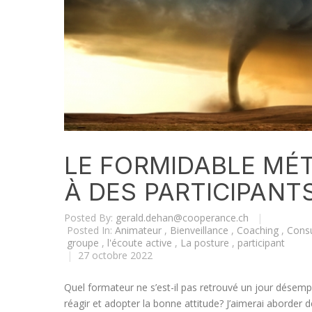
LE FORMIDABLE MÉT
À DES PARTICIPANT
Posted By:
gerald.dehan@cooperance.ch
|
Posted In:
Animateur
,
Bienveillance
,
Coaching
,
Consu
groupe
,
l'écoute active
,
La posture
,
participant
|
27 octobre 2022
Quel formateur ne s’est-il pas retrouvé un jour désem
réagir et adopter la bonne attitude? J’aimerai aborde