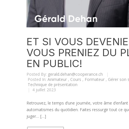
ET SI VOUS DEVENIE
VOUS PRENIEZ DU P
EN PUBLIC!
Posted By:
gerald.dehan@cooperance.ch
|
Posted In:
Animateur
,
Cours
,
Formateur
,
Gérer son 
Technique de présentation
|
4 juillet 2023
Retrouvez, le temps d’une journée, votre âme d’enfant ;
automatismes du quotidien. Faites ressurgir tout ce 
juger… […]