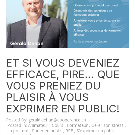
ET SI VOUS DEVENIEZ
EFFICACE, PIRE… QUE
VOUS PRENIEZ DU
PLAISIR À VOUS
EXPRIMER EN PUBLIC!
Posted By:
gerald.dehan@cooperance.ch
|
Posted In:
Animateur
,
Cours
,
Formateur
,
Gérer son stress
,
La posture
,
Parler en public
,
RSE
,
S'exprimer en public
,