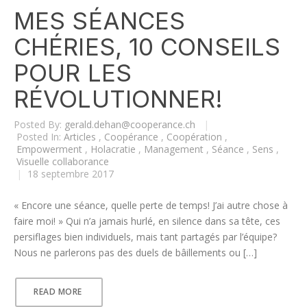
MES SÉANCES
CHÉRIES, 10 CONSEILS
POUR LES
RÉVOLUTIONNER!
Posted By:
gerald.dehan@cooperance.ch
|
Posted In:
Articles
,
Coopérance
,
Coopération
,
Empowerment
,
Holacratie
,
Management
,
Séance
,
Sens
,
Visuelle collaborance
|
18 septembre 2017
« Encore une séance, quelle perte de temps! J’ai autre chose à
faire moi! » Qui n’a jamais hurlé, en silence dans sa tête, ces
persiflages bien individuels, mais tant partagés par l’équipe?
Nous ne parlerons pas des duels de bâillements ou […]
READ MORE