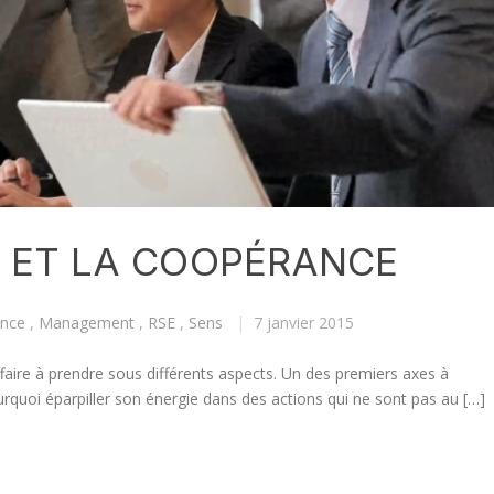
 ET LA COOPÉRANCE
nce
,
Management
,
RSE
,
Sens
|
7 janvier 2015
faire à prendre sous différents aspects. Un des premiers axes à
ourquoi éparpiller son énergie dans des actions qui ne sont pas au […]