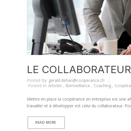
LE COLLABORATEUR
Posted By:
gerald.dehan@cooperance.ch
|
Posted In:
Articles
,
Bienveillance
,
Coaching
,
Coopéra
Mettre en place la coopérance en entreprise est une af
travailler et à développer est celui du collaborateur. P
READ MORE