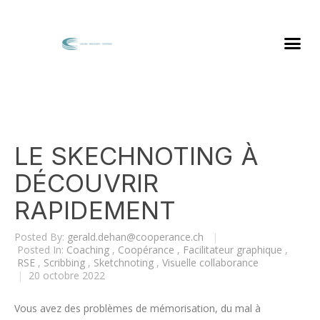
LE SKECHNOTING À
DÉCOUVRIR
RAPIDEMENT
Posted By:
gerald.dehan@cooperance.ch
|
Posted In:
Coaching
,
Coopérance
,
Facilitateur graphique
,
RSE
,
Scribbing
,
Sketchnoting
,
Visuelle collaborance
|
20 octobre 2022
Vous avez des problèmes de mémorisation, du mal à