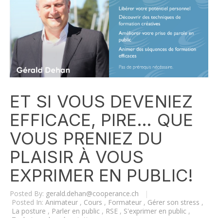
ET SI VOUS DEVENIEZ
EFFICACE, PIRE… QUE
VOUS PRENIEZ DU
PLAISIR À VOUS
EXPRIMER EN PUBLIC!
Posted By:
gerald.dehan@cooperance.ch
|
Posted In:
Animateur
,
Cours
,
Formateur
,
Gérer son stress
,
La posture
,
Parler en public
,
RSE
,
S'exprimer en public
,