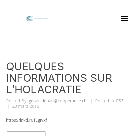
QUELQUES
INFORMATIONS SUR
L’HOLACRATIE
Posted By:
gerald.dehan@cooperance.ch
|
Posted In:
RSE
|
23 mars 2016
https://lnkd.in/fEgiVxf