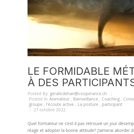
LE FORMIDABLE MÉT
À DES PARTICIPANT
Posted By:
gerald.dehan@cooperance.ch
|
Posted In:
Animateur
,
Bienveillance
,
Coaching
,
Consu
groupe
,
l'écoute active
,
La posture
,
participant
|
27 octobre 2022
Quel formateur ne s’est-il pas retrouvé un jour désem
réagir et adopter la bonne attitude? J’aimerai aborde