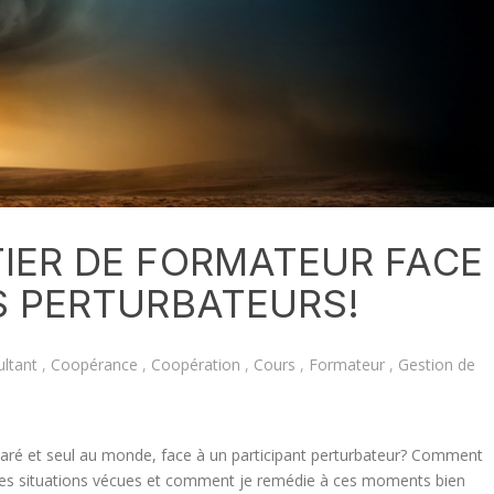
IER DE FORMATEUR FACE
S PERTURBATEURS!
ltant
,
Coopérance
,
Coopération
,
Cours
,
Formateur
,
Gestion de
paré et seul au monde, face à un participant perturbateur? Comment
r des situations vécues et comment je remédie à ces moments bien