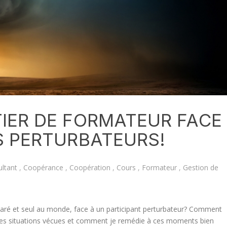
IER DE FORMATEUR FACE
S PERTURBATEURS!
ltant
,
Coopérance
,
Coopération
,
Cours
,
Formateur
,
Gestion de
paré et seul au monde, face à un participant perturbateur? Comment
r des situations vécues et comment je remédie à ces moments bien