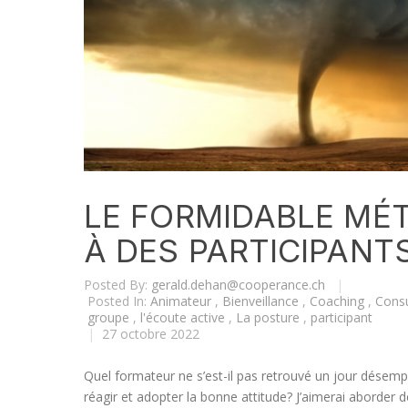
LE FORMIDABLE MÉT
À DES PARTICIPANT
Posted By:
gerald.dehan@cooperance.ch
|
Posted In:
Animateur
,
Bienveillance
,
Coaching
,
Consu
groupe
,
l'écoute active
,
La posture
,
participant
|
27 octobre 2022
Quel formateur ne s’est-il pas retrouvé un jour désem
réagir et adopter la bonne attitude? J’aimerai aborde